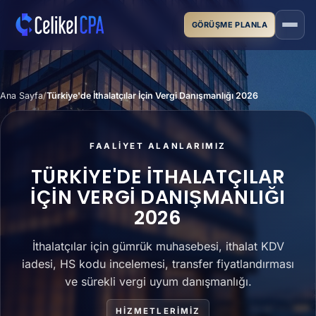
Ana içeriğe geç
GÖRÜŞME PLANLA
Ana Sayfa
Türkiye'de İthalatçılar İçin Vergi Danışmanlığı 2026
FAALIYET ALANLARIMIZ
TÜRKIYE'DE İTHALATÇILAR
İÇIN VERGI DANIŞMANLIĞI
2026
İthalatçılar için gümrük muhasebesi, ithalat KDV
iadesi, HS kodu incelemesi, transfer fiyatlandırması
ve sürekli vergi uyum danışmanlığı.
HIZMETLERIMIZ