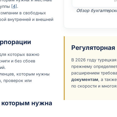
группы
[4]
.
Обзор бухгалтерско
 компании в свободных
рой внутренней и внешней
орпорации
Регуляторная 
для которых важно
В 2026 году турецкая
ниги и без сбоев
прежнему определяе
ий.
расширением требов
ленцев, которым нужны
документам
, а такж
, проверок или
по скорости и многоя
, которым нужна