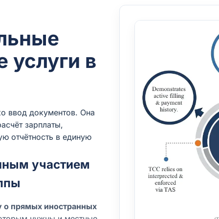
льные
 услуги в
ько ввод документов. Она
асчёт зарплаты,
ую отчётность в единую
анным участием
ппы
у о прямых иностранных
которым нужны и местные