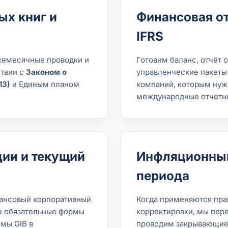
ых книг и
Финансовая от
IFRS
жемесячные проводки и
Готовим баланс, отчёт о
ствии с
Законом о
управленческие пакеты 
13)
и Единым планом
компаний, которым нужн
международные отчёт
ии и текущий
Инфляционный
периода
авансовый корпоративный
Когда применяются пра
ые обязательные формы
корректировки, мы пер
емы GIB в
проводим закрывающие 