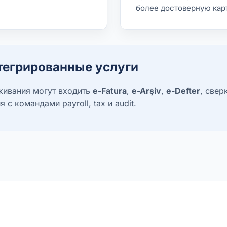
более достоверную кар
тегрированные услуги
живания могут входить
e-Fatura
,
e-Arşiv
,
e-Defter
, свер
 с командами payroll, tax и audit.