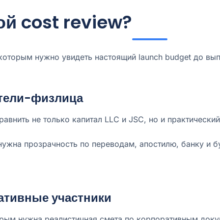
ой cost review?
 которым нужно увидеть настоящий launch budget до вы
тели-физлица
равнить не только капитал LLC и JSC, но и практическ
ужна прозрачность по переводам, апостилю, банку и бу
ативные участники
орым нужна реалистичная смета по корпоративным док