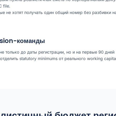
file.
е не хотят получать один общий номер без разбивки на
sion-команды
е только до даты регистрации, но и на первые 90 дней
делить statutory minimums от реального working capital
алистичный бюджет реги