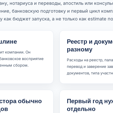
ну, нотариуса и переводы, апостиль или консуль
ие, банковскую подготовку и первый цикл комп
у как бюджет запуска, а не только как estimate п
шлине
Реестр и докум
разному
ит компании. Он
банковское восприятие
Расходы на реестр, пала
твенным сбором.
перевод и заверение зав
документов, типа участ
естора обычно
Первый год ну
дов
отдельно